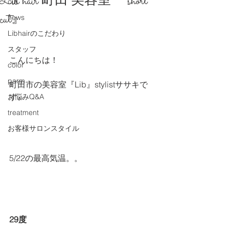
Lib hair 町田 美容室 『short
cut
cut』
news
Libhairのこだわり
スタッフ
こんにちは！
color
parm
町田市の美容室『Lib』stylistササキで
す。
お悩みQ&A
treatment
お客様サロンスタイル
5/22の最高気温。。
29度