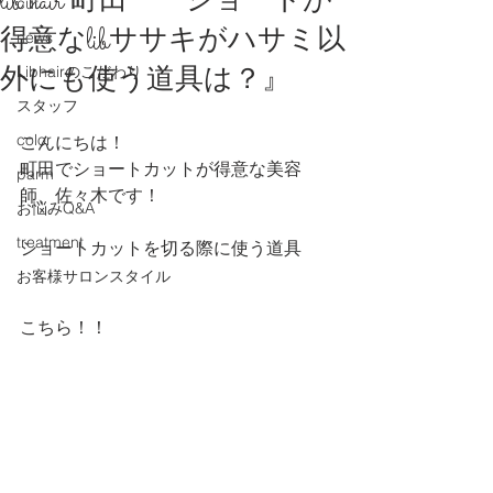
lib hair 町田 『ショートが
cut
得意なlibササキがハサミ以
news
外にも使う道具は？』
Libhairのこだわり
スタッフ
color
こんにちは！
町田でショートカットが得意な美容
parm
師、佐々木です！
お悩みQ&A
treatment
ショートカットを切る際に使う道具
お客様サロンスタイル
こちら！！