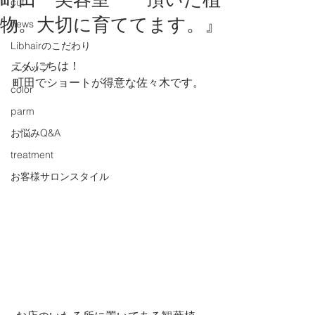
町田 美容室 『頂いた植
cut
物。大切に育ててます。』
news
Libhairのこだわり
こんにちは！
スタッフ
町田でショートが得意な佐々木です。
color
parm
お悩みQ&A
treatment
お客様サロンスタイル