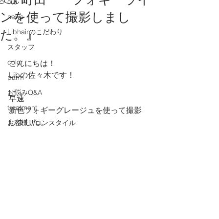
Lib 町田 『フォギーライ
cut
ンを使って撮影しまし
news
た。』
Libhairのこだわり
スタッフ
color
こんにちは！
Libの佐々木です！
parm
お悩みQ&A
早速
treatment
新色フォギーグレージュを使って撮影
しました。
お客様サロンスタイル