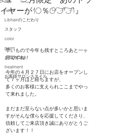
Lib 12月限定『あのドラ
cut
イヤーが10％OFF!』
news
Libhairのこだわり
スタッフ
color
parm
早いもので今年も残すところあと一ヶ
月ですね！
お悩みQ&A
treatment
今年の４月２７日にお店をオープンし
お客様サロンスタイル
て７ヶ月ほど経ちますが、
多くのお客様に支えられここまでやっ
て来れました。
まだまだ至らない点が多いかと思いま
すがそんな僕らを応援してくださり、
信頼してご来店頂き誠にありがとうご
ざいます！！