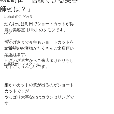
Lib 町田『信頼できる美容
cut
師とは？』
news
Libhairのこだわり
こんにちは町田でショートカットが得
スタッフ
意な美容室【Lib】のタモツです。
color
parm
おかげさまで今年もショートカットを
ご希望のお客様がたくさんご来店頂い
お悩みQ&A
ております。
treatment
わざわざ遠方からご来店頂けたりもし
お客様サロンスタイル
てすごくうれしいです。
細かいカットの質が出るのがショート
カットですが、
やっぱり大事なのはカウンセリングで
す。