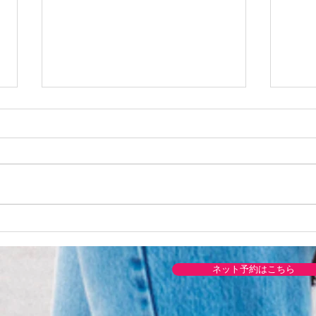
『新Libになりました。って
台風
ブログ。』
日の
ネット予約はこちら