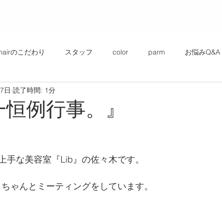
bhairのこだわり
スタッフ
color
parm
お悩みQ&A
17日
読了時間: 1分
月一恒例行事。』
上手な美容室『Lib』の佐々木です。
bもちゃんとミーティングをしています。