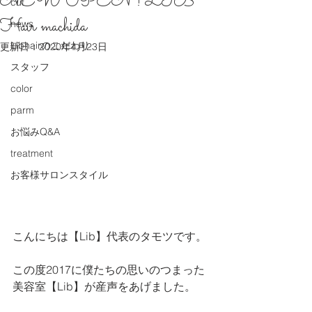
NEW OPEN ! LIB
cut
Hair machida
news
Libhairのこだわり
更新日：
2020年4月23日
スタッフ
color
parm
お悩みQ&A
treatment
お客様サロンスタイル
こんにちは【Lib】代表のタモツです。
この度2017に僕たちの思いのつまった
美容室【Lib】が産声をあげました。